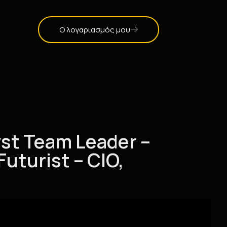
Ο λογαριασμός μου
yst Team Leader –
uturist – CIO,