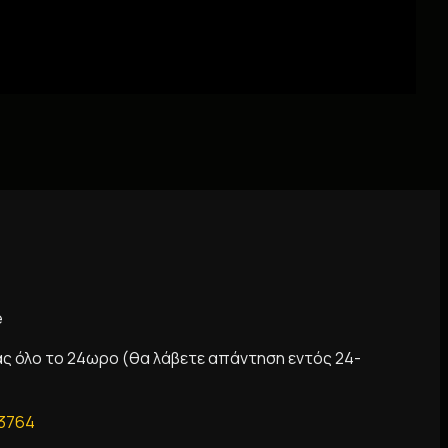
e
ας όλο το 24ωρο (θα λάβετε απάντηση εντός 24-
 3764