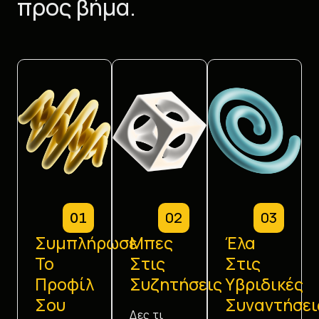
προς βήμα.
02
03
01
Συμπλήρωσε
Μπες
Έλα
Το
Στις
Στις
Προφίλ
Συζητήσεις
Υβριδικές
Σου
Συναντήσει
Δες τι