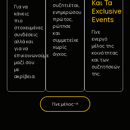
Και Τα
συζητιέται,
Για να
Exclusive
ενημερώσου
κάνεις
Events
πρώτος,
πιο
ρώτησε
στοχευμένες
Γίνε
και
συνδέσεις
ενεργό
συμμετείχε
αλλά και
μέλος της
χωρίς
για να
κοινότητας
άγχος.
επικοινωνούμε
και των
μαζί σου
συζητήσεών
με
της.
ακρίβεια.
Γίνε μέλος