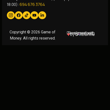
18.00):
694 676 3764
Copyright © 2026 Game of
Designed and Developed with
♥
by
Money. All rights reserved.