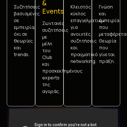
&
Συζητήσεις
Κλειστός
Γνώση
Events
βασισμένες
κύκλος
και
σε
επαγγελματιών
εμπειρία
Ζωντανές
εμπειρία,
για
που
συζητήσεις
όχι σε
ανοιχτές
μεταφέρεται
με
θεωρίες
συζητήσεις
Θεωρία
μέλη
και
και
που
του
trends.
πραγματικό
γίνεται
Club
networking.
πράξη.
και
προσκεκλημένους
experts
της
αγοράς.