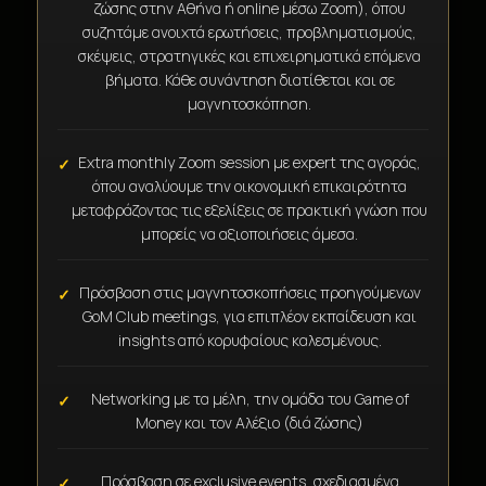
ζώσης στην Αθήνα ή online μέσω Zoom), όπου
συζητάμε ανοιχτά ερωτήσεις, προβληματισμούς,
σκέψεις, στρατηγικές και επιχειρηματικά επόμενα
βήματα. Κάθε συνάντηση διατίθεται και σε
μαγνητοσκόπηση.
Extra monthly Zoom session με expert της αγοράς,
όπου αναλύουμε την οικονομική επικαιρότητα
μεταφράζοντας τις εξελίξεις σε πρακτική γνώση που
μπορείς να αξιοποιήσεις άμεσα.
Πρόσβαση στις μαγνητοσκοπήσεις προηγούμενων
GoM Club meetings, για επιπλέον εκπαίδευση και
insights από κορυφαίους καλεσμένους.
Networking με τα μέλη, την ομάδα του Game of
Money και τον Αλέξιο (διά ζώσης)
Πρόσβαση σε exclusive events, σχεδιασμένα