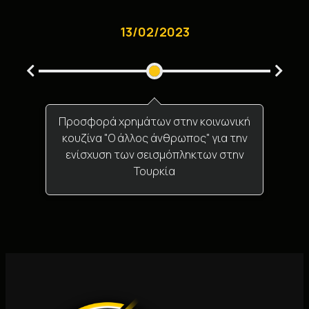
13/02/2023
ος
Προσφορά χρημάτων στην κοινωνική
Προσ
στο
κουζίνα "Ο άλλος άνθρωπος" για την
οργ
ην
ενίσχυση των σεισμόπληκτων στην
στ
Τουρκία