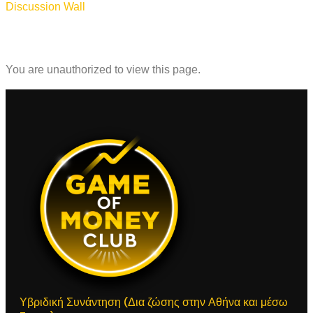
Discussion Wall
You are unauthorized to view this page.
Υβριδική Συνάντηση (Δια ζώσης στην Αθήνα και μέσω